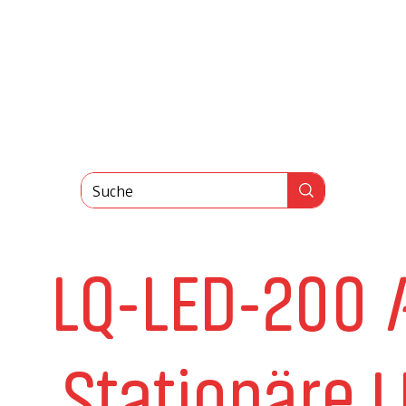
LQ-LED-200
P
Stationäre L