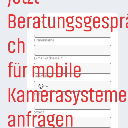
Beratungsgespr
Name
ch
Firmenname
E-Mail-Adresse
*
für mobile
Telefon
Kamerasysteme
PLZ
anfragen
Stadt